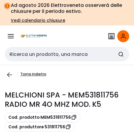
Vai alla
Vai
Ad agosto 2026 Elettroveneta osserverà delle
navigazione
alla
chiusure per il periodo estivo.
pagina
Vedi calendario chiusure
Cerca input
Torna indietro
MELCHIONI SPA - MEM531811756
RADIO MR 4O MHZ MOD. K5
copia
Cod. prodotto MEM531811756
copia
Cod. produttore 531811756