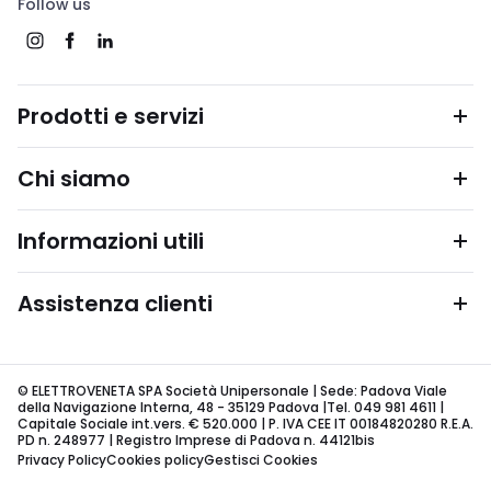
Follow us
Prodotti e servizi
Chi siamo
Informazioni utili
Assistenza clienti
© ELETTROVENETA SPA Società Unipersonale | Sede: Padova Viale
della Navigazione Interna, 48 - 35129 Padova |Tel. 049 981 4611 |
Capitale Sociale int.vers. € 520.000 | P. IVA CEE IT 00184820280 R.E.A.
PD n. 248977 | Registro Imprese di Padova n. 44121bis
Privacy Policy
Cookies policy
Gestisci Cookies