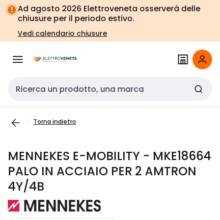
Vai alla
Vai
Ad agosto 2026 Elettroveneta osserverà delle
navigazione
alla
chiusure per il periodo estivo.
pagina
Vedi calendario chiusure
Cerca input
Torna indietro
MENNEKES E-MOBILITY - MKE18664
PALO IN ACCIAIO PER 2 AMTRON
4Y/4B