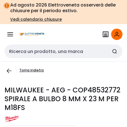
Vai alla
Vai
Ad agosto 2026 Elettroveneta osserverà delle
navigazione
alla
chiusure per il periodo estivo.
pagina
Vedi calendario chiusure
Cerca input
Torna indietro
MILWAUKEE - AEG - COP48532772
SPIRALE A BULBO 8 MM X 23 M PER
M18FS