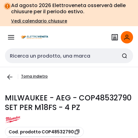
Vai alla
Vai
Ad agosto 2026 Elettroveneta osserverà delle
navigazione
alla
chiusure per il periodo estivo.
pagina
Vedi calendario chiusure
Cerca input
Torna indietro
MILWAUKEE - AEG - COP48532790
SET PER M18FS - 4 PZ
copia
Cod. prodotto COP48532790