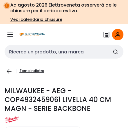
Vai alla
Vai
Ad agosto 2026 Elettroveneta osserverà delle
navigazione
alla
chiusure per il periodo estivo.
pagina
Vedi calendario chiusure
Cerca input
Torna indietro
MILWAUKEE - AEG -
COP4932459061 LIVELLA 40 CM
MAGN - SERIE BACKBONE