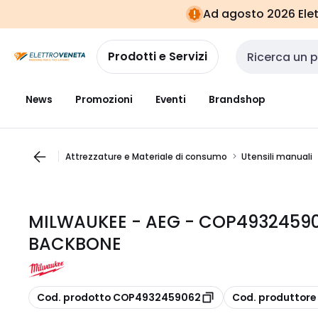
Vai alla
Vai
Ad agosto 2026 Elett
navigazione
alla
pagina
Prodotti e Servizi
Cerca input
News
Promozioni
Eventi
Brandshop
Attrezzature e Materiale di consumo
Utensili manuali
MILWAUKEE - AEG - COP493245906
BACKBONE
copia
copia
Cod. prodotto COP4932459062
Cod. produttor