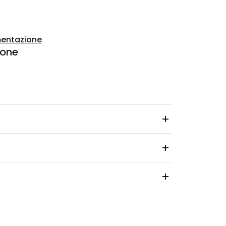
entazione
ione