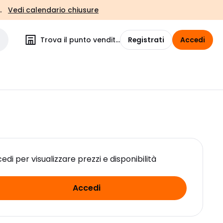
.
Vedi calendario chiusure
Trova il punto vendita
Registrati
Accedi
edi per visualizzare prezzi e disponibilità
Accedi