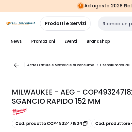
Vai alla
Vai
Ad agosto 2026 Elett
navigazione
alla
pagina
Prodotti e Servizi
Cerca input
News
Promozioni
Eventi
Brandshop
Attrezzature e Materiale di consumo
Utensili manuali
MILWAUKEE - AEG - COP4932471
SGANCIO RAPIDO 152 MM
copia
copia
Cod. prodotto COP4932471824
Cod. produttore