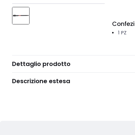
Confez
1
PZ
Dettaglio prodotto
Descrizione estesa