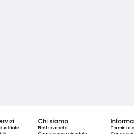
ervizi
Chi siamo
Informaz
dustriale
Elettroveneta
Termini e 
ili
Compliance aziendale
Condizioni