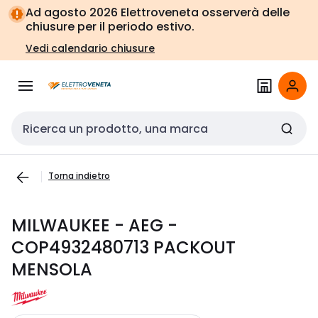
Vai alla
Vai
Ad agosto 2026 Elettroveneta osserverà delle
navigazione
alla
chiusure per il periodo estivo.
pagina
Vedi calendario chiusure
Cerca input
Torna indietro
MILWAUKEE - AEG -
COP4932480713 PACKOUT
MENSOLA