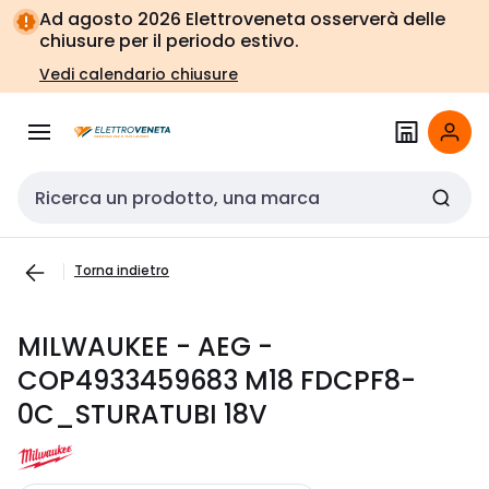
Vai alla
Vai
Ad agosto 2026 Elettroveneta osserverà delle
navigazione
alla
chiusure per il periodo estivo.
pagina
Vedi calendario chiusure
Cerca input
Torna indietro
MILWAUKEE - AEG -
COP4933459683 M18 FDCPF8-
0C_STURATUBI 18V