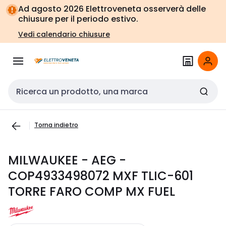
Vai alla
Vai
Ad agosto 2026 Elettroveneta osserverà delle
navigazione
alla
chiusure per il periodo estivo.
pagina
Vedi calendario chiusure
Cerca input
Torna indietro
MILWAUKEE - AEG -
COP4933498072 MXF TLIC-601
TORRE FARO COMP MX FUEL