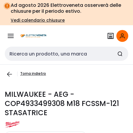
Vai alla
Vai
Ad agosto 2026 Elettroveneta osserverà delle
navigazione
alla
chiusure per il periodo estivo.
pagina
Vedi calendario chiusure
Cerca input
Torna indietro
MILWAUKEE - AEG -
COP4933499308 M18 FCSSM-121
STASATRICE