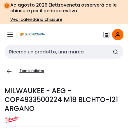
Vai alla
Vai
Ad agosto 2026 Elettroveneta osserverà delle
navigazione
alla
chiusure per il periodo estivo.
pagina
Vedi calendario chiusure
Cerca input
Torna indietro
MILWAUKEE - AEG -
COP4933500224 M18 BLCHTO-121
ARGANO