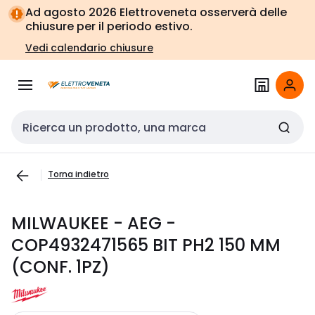
Vai alla
Vai
Ad agosto 2026 Elettroveneta osserverà delle
navigazione
alla
chiusure per il periodo estivo.
pagina
Vedi calendario chiusure
Cerca input
Torna indietro
MILWAUKEE - AEG -
COP4932471565 BIT PH2 150 MM
(CONF. 1PZ)