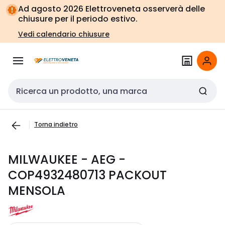
Vai alla
Vai
Ad agosto 2026 Elettroveneta osserverà delle
navigazione
alla
chiusure per il periodo estivo.
pagina
Vedi calendario chiusure
Cerca input
Torna indietro
MILWAUKEE - AEG -
COP4932480713 PACKOUT
MENSOLA