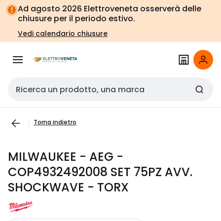
Vai alla
Vai
Ad agosto 2026 Elettroveneta osserverà delle
navigazione
alla
chiusure per il periodo estivo.
pagina
Vedi calendario chiusure
Cerca input
Torna indietro
MILWAUKEE - AEG -
COP4932492008 SET 75PZ AVV.
SHOCKWAVE - TORX