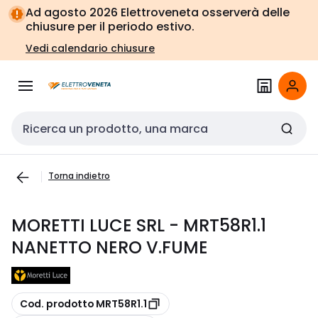
Vai alla
Vai
Ad agosto 2026 Elettroveneta osserverà delle
navigazione
alla
chiusure per il periodo estivo.
pagina
Vedi calendario chiusure
Cerca input
Torna indietro
MORETTI LUCE SRL - MRT58R1.1
NANETTO NERO V.FUME
copia
Cod. prodotto MRT58R1.1