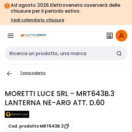
Vai alla
Vai
Ad agosto 2026 Elettroveneta osserverà delle
navigazione
alla
chiusure per il periodo estivo.
pagina
Vedi calendario chiusure
Cerca input
Torna indietro
MORETTI LUCE SRL - MRT643B.3
LANTERNA NE-ARG ATT. D.60
copia
Cod. prodotto MRT643B.3