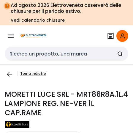
Vai alla
Vai
Ad agosto 2026 Elettroveneta osserverà delle
navigazione
alla
chiusure per il periodo estivo.
pagina
Vedi calendario chiusure
Cerca input
Torna indietro
MORETTI LUCE SRL - MRT86R8A.1L.4
LAMPIONE REG. NE-VER 1L
CAP.RAME