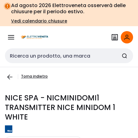
Vai alla
Vai
Ad agosto 2026 Elettroveneta osserverà delle
navigazione
alla
chiusure per il periodo estivo.
pagina
Vedi calendario chiusure
Cerca input
Torna indietro
NICE SPA - NICMINIDOMI1
TRANSMITTER NICE MINIDOM 1
WHITE