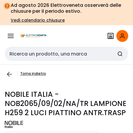
Vai alla
Vai
Ad agosto 2026 Elettroveneta osserverà delle
navigazione
alla
chiusure per il periodo estivo.
pagina
Vedi calendario chiusure
Cerca input
Torna indietro
NOBILE ITALIA -
NOB2065/09/02/NA/TR LAMPIONE
H259 2 LUCI PIATTINO ANTR.TRASP