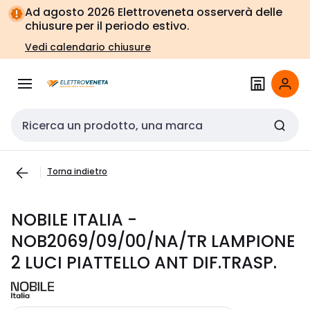
Vai alla
Vai
Ad agosto 2026 Elettroveneta osserverà delle
navigazione
alla
chiusure per il periodo estivo.
pagina
Vedi calendario chiusure
Cerca input
Torna indietro
NOBILE ITALIA -
NOB2069/09/00/NA/TR LAMPIONE
2 LUCI PIATTELLO ANT DIF.TRASP.