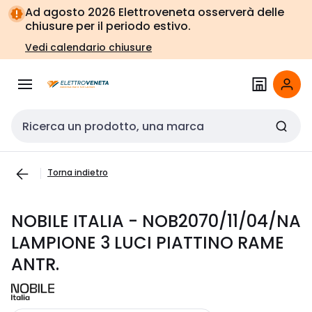
Vai alla
Vai
Ad agosto 2026 Elettroveneta osserverà delle
navigazione
alla
chiusure per il periodo estivo.
pagina
Vedi calendario chiusure
Cerca input
Torna indietro
NOBILE ITALIA - NOB2070/11/04/NA
LAMPIONE 3 LUCI PIATTINO RAME
ANTR.