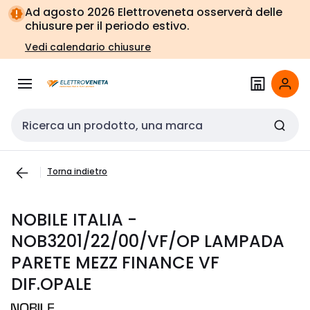
Vai alla
Vai
Ad agosto 2026 Elettroveneta osserverà delle
navigazione
alla
chiusure per il periodo estivo.
pagina
Vedi calendario chiusure
Cerca input
Torna indietro
NOBILE ITALIA -
NOB3201/22/00/VF/OP LAMPADA
PARETE MEZZ FINANCE VF
DIF.OPALE