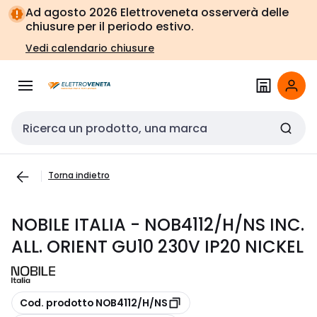
Vai alla
Vai
Ad agosto 2026 Elettroveneta osserverà delle
navigazione
alla
chiusure per il periodo estivo.
pagina
Vedi calendario chiusure
Cerca input
Torna indietro
NOBILE ITALIA - NOB4112/H/NS INC.
ALL. ORIENT GU10 230V IP20 NICKEL
copia
Cod. prodotto NOB4112/H/NS