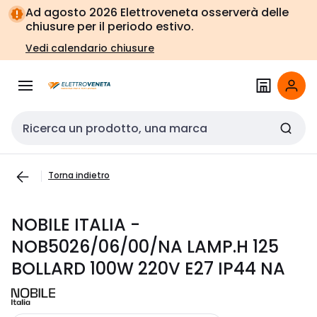
Vai alla
Vai
Ad agosto 2026 Elettroveneta osserverà delle
navigazione
alla
chiusure per il periodo estivo.
pagina
Vedi calendario chiusure
Cerca input
Torna indietro
NOBILE ITALIA -
NOB5026/06/00/NA LAMP.H 125
BOLLARD 100W 220V E27 IP44 NA