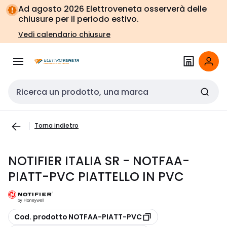
Vai alla
Vai
Ad agosto 2026 Elettroveneta osserverà delle
navigazione
alla
chiusure per il periodo estivo.
pagina
Vedi calendario chiusure
Cerca input
Torna indietro
NOTIFIER ITALIA SR - NOTFAA-
PIATT-PVC PIATTELLO IN PVC
copia
Cod. prodotto NOTFAA-PIATT-PVC