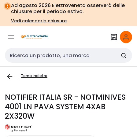
Vai alla
Vai
Ad agosto 2026 Elettroveneta osserverà delle
navigazione
alla
chiusure per il periodo estivo.
pagina
Vedi calendario chiusure
Cerca input
Torna indietro
NOTIFIER ITALIA SR - NOTMINIVES
4001 LN PAVA SYSTEM 4XAB
2X320W