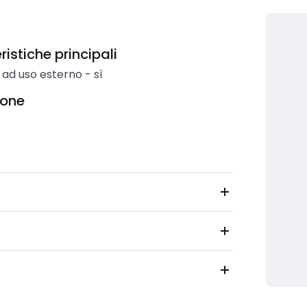
istiche principali
 ad uso esterno
-
sì
ione