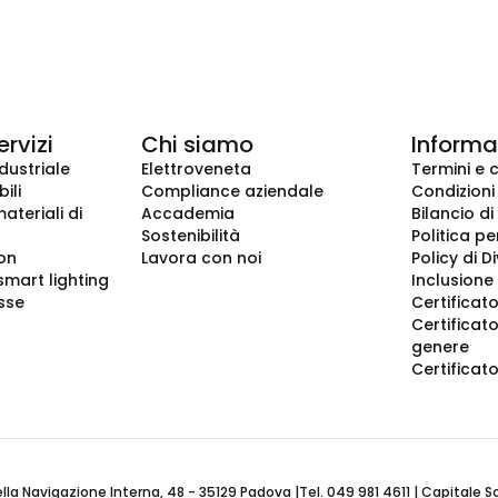
ervizi
Chi siamo
Informaz
dustriale
Elettroveneta
Termini e 
ili
Compliance aziendale
Condizioni
ateriali di
Accademia
Bilancio di
Sostenibilità
Politica pe
ion
Lavora con noi
Policy di D
smart lighting
Inclusione 
sse
Certificato
Certificato
genere
Certificat
 Navigazione Interna, 48 - 35129 Padova |Tel. 049 981 4611 | Capitale Soci