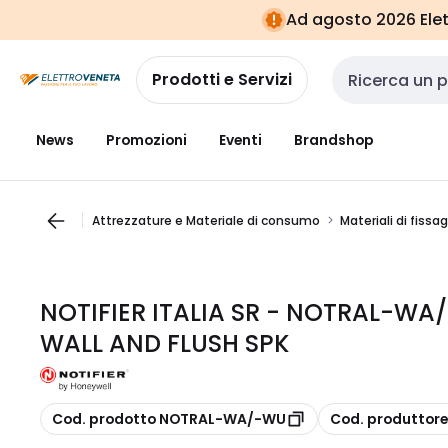
Vai alla
Vai
Ad agosto 2026 Elett
navigazione
alla
pagina
Prodotti e Servizi
Cerca input
News
Promozioni
Eventi
Brandshop
Attrezzature e Materiale di consumo
Materiali di fissa
NOTIFIER ITALIA SR - NOTRAL-WA
WALL AND FLUSH SPK
copia
copia
Cod. prodotto NOTRAL-WA/-WU
Cod. produttor