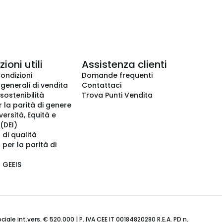
ioni utili
Assistenza clienti
condizioni
Domande frequenti
 generali di vendita
Contattaci
 sostenibilità
Trova Punti Vendita
r la parità di genere
iversità, Equità e
(DEI)
 di qualità
 per la parità di
o GEEIS
ale int.vers. € 520.000 | P. IVA CEE IT 00184820280 R.E.A. PD n.