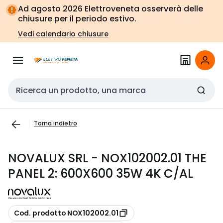
Vai alla
Vai
Ad agosto 2026 Elettroveneta osserverà delle
navigazione
alla
chiusure per il periodo estivo.
pagina
Vedi calendario chiusure
Cerca input
Torna indietro
NOVALUX SRL - NOX102002.01 THE
PANEL 2: 600X600 35W 4K C/AL
copia
Cod. prodotto NOX102002.01