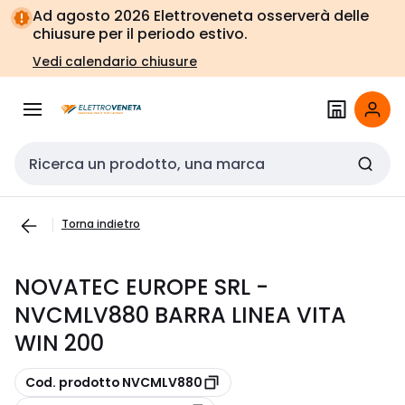
Vai alla
Vai
Ad agosto 2026 Elettroveneta osserverà delle
navigazione
alla
chiusure per il periodo estivo.
pagina
Vedi calendario chiusure
Cerca input
Torna indietro
NOVATEC EUROPE SRL -
NVCMLV880 BARRA LINEA VITA
WIN 200
copia
Cod. prodotto NVCMLV880