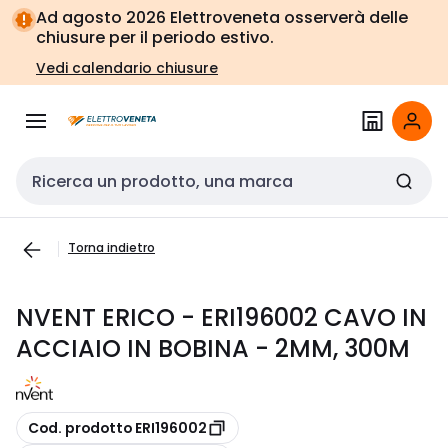
Vai alla
Vai
Ad agosto 2026 Elettroveneta osserverà delle
navigazione
alla
chiusure per il periodo estivo.
pagina
Vedi calendario chiusure
Cerca input
Torna indietro
NVENT ERICO - ERI196002 CAVO IN
ACCIAIO IN BOBINA - 2MM, 300M
copia
Cod. prodotto ERI196002