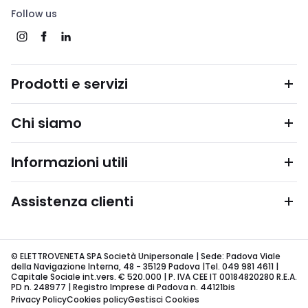
Follow us
Prodotti e servizi
Chi siamo
Informazioni utili
Assistenza clienti
© ELETTROVENETA SPA Società Unipersonale | Sede: Padova Viale
della Navigazione Interna, 48 - 35129 Padova |Tel. 049 981 4611 |
Capitale Sociale int.vers. € 520.000 | P. IVA CEE IT 00184820280 R.E.A.
PD n. 248977 | Registro Imprese di Padova n. 44121bis
Privacy Policy
Cookies policy
Gestisci Cookies