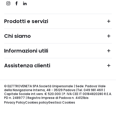
Prodotti e servizi
Chi siamo
Informazioni utili
Assistenza clienti
© ELETTROVENETA SPA Società Unipersonale | Sede: Padova Viale
della Navigazione Interna, 48 - 35129 Padova |Tel. 049 981 4611 |
Capitale Sociale int.vers. € 520.000 | P. IVA CEE IT 00184820280 R.E.A.
PD n. 248977 | Registro Imprese di Padova n. 44121bis
Privacy Policy
Cookies policy
Gestisci Cookies