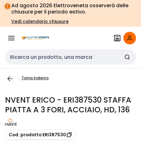
Vai alla
Vai
Ad agosto 2026 Elettroveneta osserverà delle
navigazione
alla
chiusure per il periodo estivo.
pagina
Vedi calendario chiusure
Cerca input
Torna indietro
NVENT ERICO - ERI387530 STAFFA
PIATTA A 3 FORI, ACCIAIO, HD, 136
copia
Cod. prodotto ERI387530