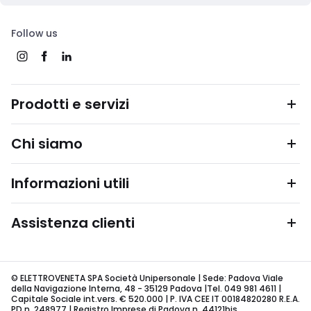
Follow us
Prodotti e servizi
Chi siamo
Informazioni utili
Assistenza clienti
© ELETTROVENETA SPA Società Unipersonale | Sede: Padova Viale
della Navigazione Interna, 48 - 35129 Padova |Tel. 049 981 4611 |
Capitale Sociale int.vers. € 520.000 | P. IVA CEE IT 00184820280 R.E.A.
PD n. 248977 | Registro Imprese di Padova n. 44121bis