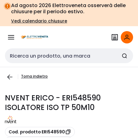
Vai alla
Vai
Ad agosto 2026 Elettroveneta osserverà delle
navigazione
alla
chiusure per il periodo estivo.
pagina
Vedi calendario chiusure
Cerca input
Torna indietro
NVENT ERICO - ERI548590
ISOLATORE ISO TP 50M10
copia
Cod. prodotto ERI548590