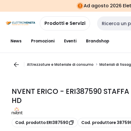
Vai alla
Vai
Ad agosto 2026 Elett
navigazione
alla
pagina
Prodotti e Servizi
Cerca input
News
Promozioni
Eventi
Brandshop
Attrezzature e Materiale di consumo
Materiali di fissa
NVENT ERICO - ERI387590 STAFFA 
HD
copia
copia
Cod. prodotto ERI387590
Cod. produttore 38759