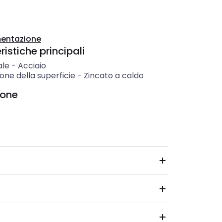
entazione
istiche principali
ale
-
Acciaio
one della superficie
-
Zincato a caldo
ione