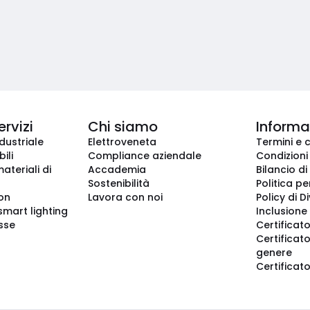
ervizi
Chi siamo
Informaz
dustriale
Elettroveneta
Termini e 
ili
Compliance aziendale
Condizioni
ateriali di
Accademia
Bilancio di
Sostenibilità
Politica pe
ion
Lavora con noi
Policy di D
smart lighting
Inclusione 
sse
Certificato
Certificato
genere
Certificat