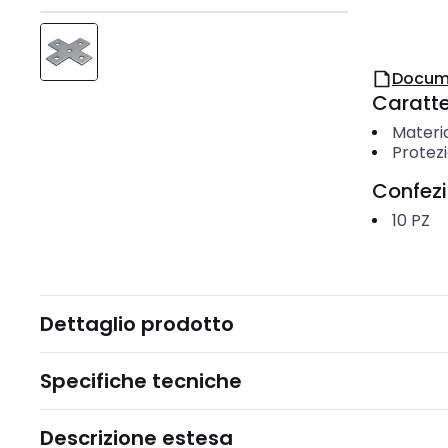
Docum
Caratter
Materi
Protezi
Confez
10
PZ
Dettaglio prodotto
Specifiche tecniche
Descrizione estesa