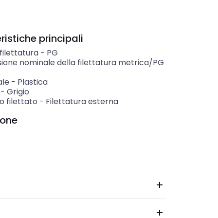
istiche principali
 filettatura
-
PG
ione nominale della filettatura metrica/PG
ale
-
Plastica
-
Grigio
 filettato
-
Filettatura esterna
ione