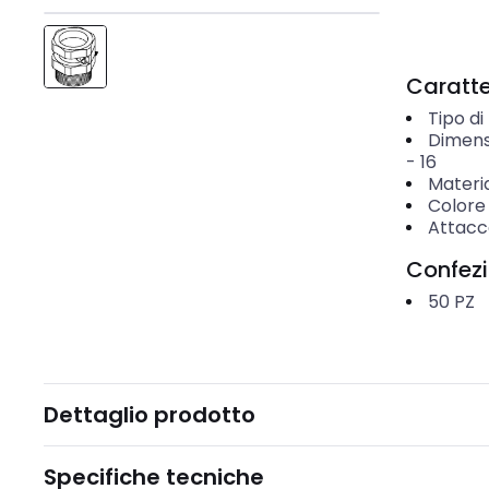
Caratter
Tipo di
Dimens
-
16
Materi
Colore
Attacco
Confez
50
PZ
Dettaglio prodotto
Specifiche tecniche