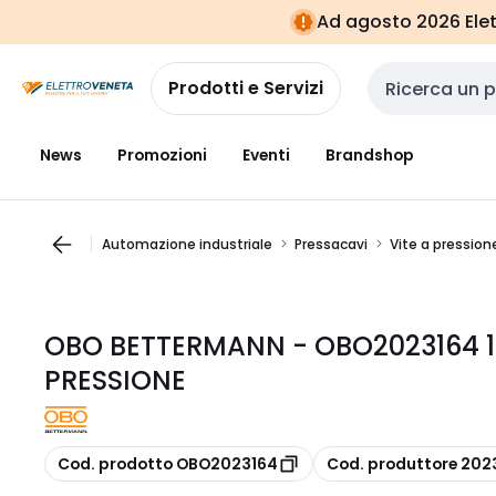
Vai alla
Vai
Ad agosto 2026 Elett
navigazione
alla
pagina
Prodotti e Servizi
Cerca input
News
Promozioni
Eventi
Brandshop
Automazione industriale
Pressacavi
Vite a pression
OBO BETTERMANN - OBO2023164 107
PRESSIONE
copia
copia
Cod. prodotto OBO2023164
Cod. produttore 202