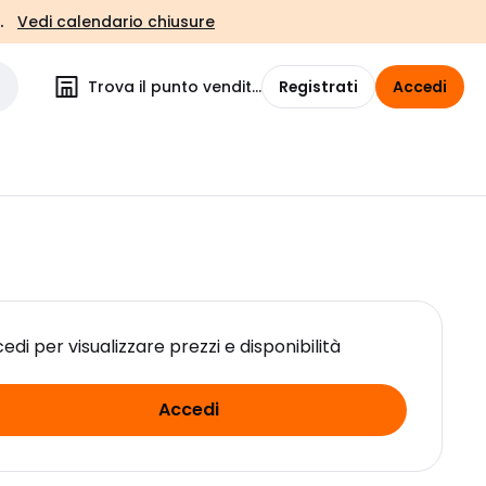
.
Vedi calendario chiusure
Trova il punto vendita
Registrati
Accedi
edi per visualizzare prezzi e disponibilità
Accedi