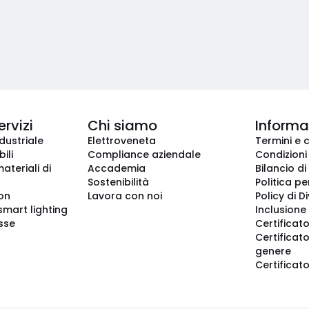
ervizi
Chi siamo
Informaz
dustriale
Elettroveneta
Termini e 
ili
Compliance aziendale
Condizioni
ateriali di
Accademia
Bilancio di
Sostenibilità
Politica pe
ion
Lavora con noi
Policy di D
smart lighting
Inclusione 
sse
Certificato
Certificato
genere
Certificat