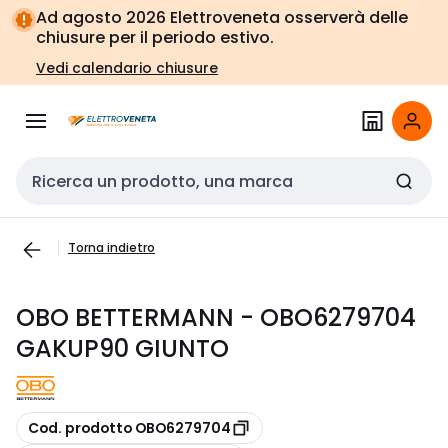
Vai alla
Vai
Ad agosto 2026 Elettroveneta osserverà delle
navigazione
alla
chiusure per il periodo estivo.
pagina
Vedi calendario chiusure
Cerca input
Torna indietro
OBO BETTERMANN - OBO6279704
GAKUP90 GIUNTO
copia
Cod. prodotto OBO6279704