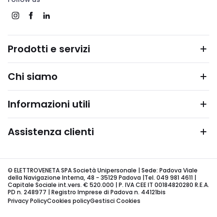
Prodotti e servizi
Chi siamo
Informazioni utili
Assistenza clienti
© ELETTROVENETA SPA Società Unipersonale | Sede: Padova Viale
della Navigazione Interna, 48 - 35129 Padova |Tel. 049 981 4611 |
Capitale Sociale int.vers. € 520.000 | P. IVA CEE IT 00184820280 R.E.A.
PD n. 248977 | Registro Imprese di Padova n. 44121bis
Privacy Policy
Cookies policy
Gestisci Cookies