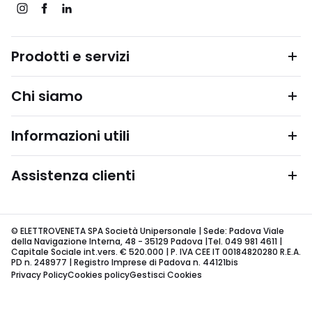
Prodotti e servizi
Chi siamo
Informazioni utili
Assistenza clienti
© ELETTROVENETA SPA Società Unipersonale | Sede: Padova Viale
della Navigazione Interna, 48 - 35129 Padova |Tel. 049 981 4611 |
Capitale Sociale int.vers. € 520.000 | P. IVA CEE IT 00184820280 R.E.A.
PD n. 248977 | Registro Imprese di Padova n. 44121bis
Privacy Policy
Cookies policy
Gestisci Cookies