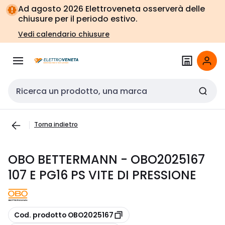
Vai alla
Vai
Ad agosto 2026 Elettroveneta osserverà delle
navigazione
alla
chiusure per il periodo estivo.
pagina
Vedi calendario chiusure
Cerca input
Torna indietro
OBO BETTERMANN - OBO2025167
107 E PG16 PS VITE DI PRESSIONE
copia
Cod. prodotto OBO2025167