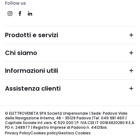
Follow us
Prodotti e servizi
Chi siamo
Informazioni utili
Assistenza clienti
© ELETTROVENETA SPA Società Unipersonale | Sede: Padova Viale
della Navigazione Interna, 48 - 35129 Padova |Tel. 049 981 4611 |
Capitale Sociale int.vers. € 520.000 | P. IVA CEE IT 00184820280 R.E.A.
PD n. 248977 | Registro Imprese di Padova n. 44121bis
Privacy Policy
Cookies policy
Gestisci Cookies