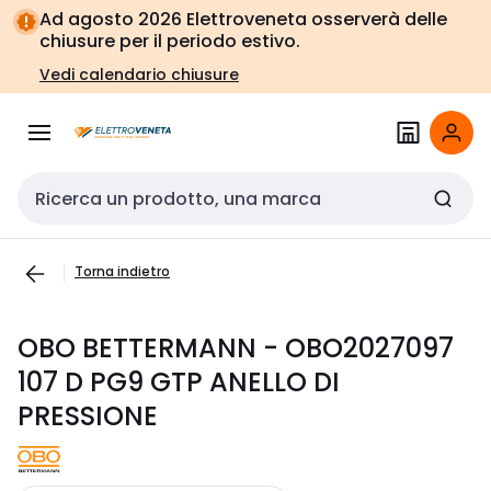
Vai alla
Vai
Ad agosto 2026 Elettroveneta osserverà delle
navigazione
alla
chiusure per il periodo estivo.
pagina
Vedi calendario chiusure
Cerca input
Torna indietro
OBO BETTERMANN - OBO2027097
107 D PG9 GTP ANELLO DI
PRESSIONE