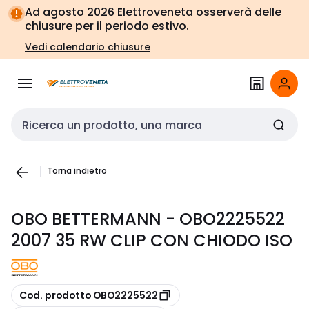
Vai alla
Vai
Ad agosto 2026 Elettroveneta osserverà delle
navigazione
alla
chiusure per il periodo estivo.
pagina
Vedi calendario chiusure
Cerca input
Torna indietro
OBO BETTERMANN - OBO2225522
2007 35 RW CLIP CON CHIODO ISO
copia
Cod. prodotto OBO2225522