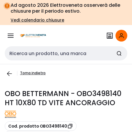
Vai alla
Vai
Ad agosto 2026 Elettroveneta osserverà delle
navigazione
alla
chiusure per il periodo estivo.
pagina
Vedi calendario chiusure
Cerca input
Torna indietro
OBO BETTERMANN - OBO3498140
HT 10X80 TD VITE ANCORAGGIO
copia
Cod. prodotto OBO3498140