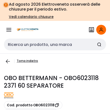
Vai alla
Vai
Ad agosto 2026 Elettroveneta osserverà delle
navigazione
alla
chiusure per il periodo estivo.
pagina
Vedi calendario chiusure
Cerca input
Torna indietro
OBO BETTERMANN - OBO6023118
2371 60 SEPARATORE
copia
Cod. prodotto OBO6023118