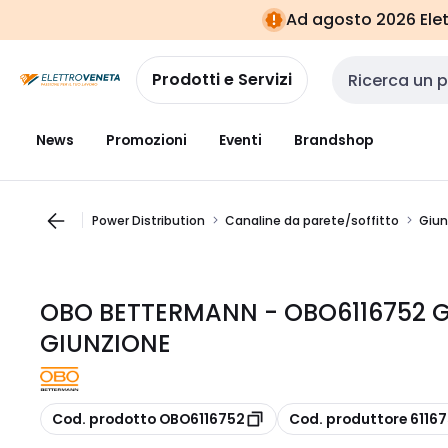
Vai alla
Vai
Ad agosto 2026 Elett
navigazione
alla
pagina
Prodotti e Servizi
Cerca input
News
Promozioni
Eventi
Brandshop
Power Distribution
Canaline da parete/soffitto
Giun
OBO BETTERMANN - OBO6116752 
GIUNZIONE
copia
copia
Cod. prodotto OBO6116752
Cod. produttore 6116