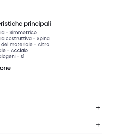
istiche principali
ia
-
Simmetrico
ia costruttiva
-
Spina
 del materiale
-
Altro
ale
-
Acciaio
alogeni
-
sì
ione