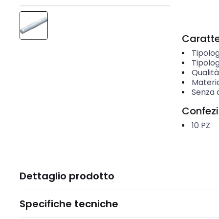
Caratter
Tipolog
Tipolog
Qualità
Materi
Senza 
Confez
10
PZ
Dettaglio prodotto
Specifiche tecniche