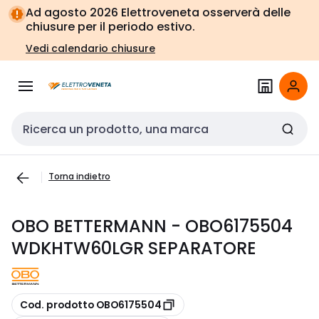
Vai alla
Vai
Ad agosto 2026 Elettroveneta osserverà delle
navigazione
alla
chiusure per il periodo estivo.
pagina
Vedi calendario chiusure
Cerca input
Torna indietro
OBO BETTERMANN - OBO6175504
WDKHTW60LGR SEPARATORE
copia
Cod. prodotto OBO6175504