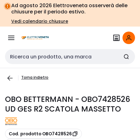
Vai alla
Vai
Ad agosto 2026 Elettroveneta osserverà delle
navigazione
alla
chiusure per il periodo estivo.
pagina
Vedi calendario chiusure
Cerca input
Torna indietro
OBO BETTERMANN - OBO7428526
UD GES R2 SCATOLA MASSETTO
copia
Cod. prodotto OBO7428526