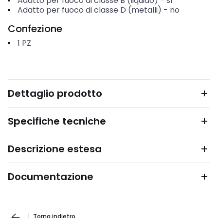
Adatto per fuoco di classe B (liquido)
-
sì
Adatto per fuoco di classe D (metalli)
-
no
Confezione
1
PZ
Dettaglio prodotto
Specifiche tecniche
Descrizione estesa
Documentazione
Torna indietro