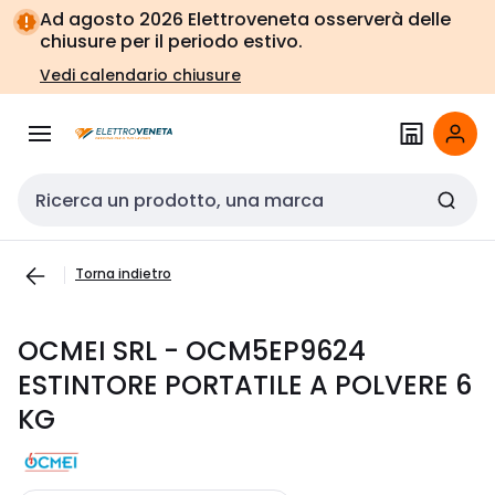
Vai alla
Vai
Ad agosto 2026 Elettroveneta osserverà delle
navigazione
alla
chiusure per il periodo estivo.
pagina
Vedi calendario chiusure
Cerca input
Torna indietro
OCMEI SRL - OCM5EP9624
ESTINTORE PORTATILE A POLVERE 6
KG