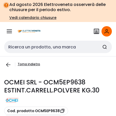
Vai alla
Vai
Ad agosto 2026 Elettroveneta osserverà delle
navigazione
alla
chiusure per il periodo estivo.
pagina
Vedi calendario chiusure
Cerca input
Torna indietro
OCMEI SRL - OCM5EP9638
ESTINT.CARRELL.POLVERE KG.30
copia
Cod. prodotto OCM5EP9638