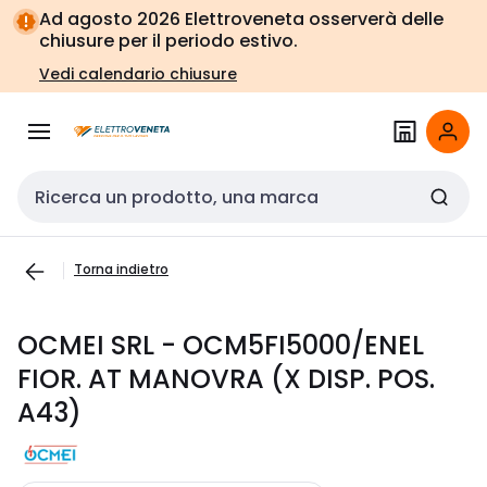
Vai alla
Vai
Ad agosto 2026 Elettroveneta osserverà delle
navigazione
alla
chiusure per il periodo estivo.
pagina
Vedi calendario chiusure
Cerca input
Torna indietro
OCMEI SRL - OCM5FI5000/ENEL
FIOR. AT MANOVRA (X DISP. POS.
A43)