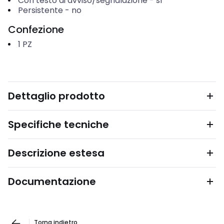
Con testo di avviso/segnalazione
-
sì
Persistente
-
no
Confezione
1
PZ
Dettaglio prodotto
Specifiche tecniche
Descrizione estesa
Documentazione
Torna indietro