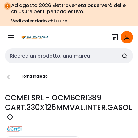
Vai alla
Vai
Ad agosto 2026 Elettroveneta osserverà delle
navigazione
alla
chiusure per il periodo estivo.
pagina
Vedi calendario chiusure
Cerca input
Torna indietro
OCMEI SRL - OCM6CR1389
CART.330X125MMVAL.INTER.GASOL
IO