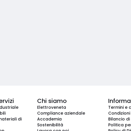
ervizi
Chi siamo
Informaz
dustriale
Elettroveneta
Termini e 
ili
Compliance aziendale
Condizioni
ateriali di
Accademia
Bilancio di
Sostenibilità
Politica pe
ion
Lavora con noi
Policy di D