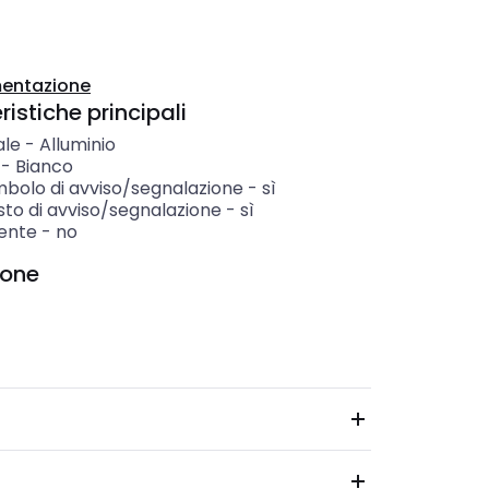
entazione
istiche principali
ale
-
Alluminio
-
Bianco
mbolo di avviso/segnalazione
-
sì
sto di avviso/segnalazione
-
sì
tente
-
no
ione