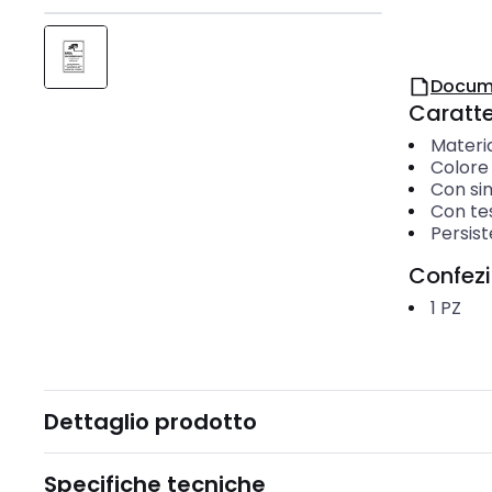
Docum
Caratter
Materi
Colore
Con si
Con te
Persis
Confez
1
PZ
Dettaglio prodotto
Specifiche tecniche