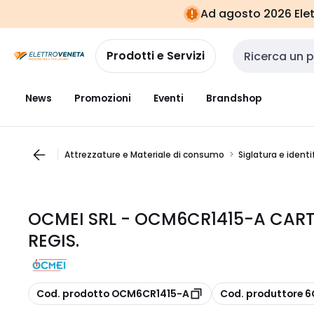
Vai alla
Vai
Ad agosto 2026 Elett
navigazione
alla
pagina
Prodotti e Servizi
Cerca input
News
Promozioni
Eventi
Brandshop
Attrezzature e Materiale di consumo
Siglatura e identi
OCMEI SRL - OCM6CR1415-A CART
REGIS.
copia
copia
Cod. prodotto OCM6CR1415-A
Cod. produttore 6