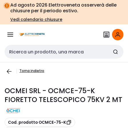
Vai alla
Vai
Ad agosto 2026 Elettroveneta osserverà delle
navigazione
alla
chiusure per il periodo estivo.
pagina
Vedi calendario chiusure
Cerca input
Torna indietro
OCMEI SRL - OCMCE-75-K
FIORETTO TELESCOPICO 75KV 2 MT
copia
Cod. prodotto OCMCE-75-K